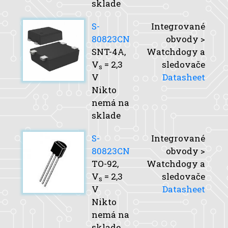
sklade
S-
Integrované
80823CN
obvody >
SNT-4A,
Watchdogy a
V
= 2,3
sledovače
s
V
Datasheet
Nikto
nemá na
sklade
S-
Integrované
80823CN
obvody >
TO-92,
Watchdogy a
V
= 2,3
sledovače
s
V
Datasheet
Nikto
nemá na
sklade