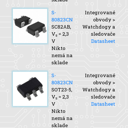
S-
Integrované
80823CN
obvody >
SC82AB,
Watchdogy a
V
= 2,3
sledovače
s
V
Datasheet
Nikto
nemá na
sklade
S-
Integrované
80823CN
obvody >
SOT23-5,
Watchdogy a
V
= 2,3
sledovače
s
V
Datasheet
Nikto
nemá na
sklade