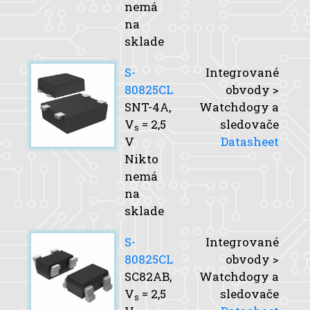
nemá
na
sklade
S-
Integrované
80825CL
obvody >
SNT-4A,
Watchdogy a
V
= 2,5
sledovače
s
V
Datasheet
Nikto
nemá
na
sklade
S-
Integrované
80825CL
obvody >
SC82AB,
Watchdogy a
V
= 2,5
sledovače
s