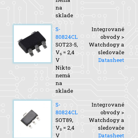
na
sklade
S-
Integrované
80824CL
obvody >
SOT23-5,
Watchdogy a
V
= 2,4
sledovače
s
V
Datasheet
Nikto
nemá
na
sklade
S-
Integrované
80824CL
obvody >
SOT89,
Watchdogy a
V
= 2,4
sledovače
s
V
Datasheet