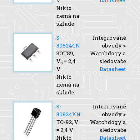
V
Datasheet
Nikto
nemá na
sklade
S-
Integrované
80824CN
obvody >
SOT89,
Watchdogy a
V
= 2,4
sledovače
s
V
Datasheet
Nikto
nemá na
sklade
S-
Integrované
80824KN
obvody >
TO-92,
V
Watchdogy a
s
= 2,4 V
sledovače
Nikto
Datasheet