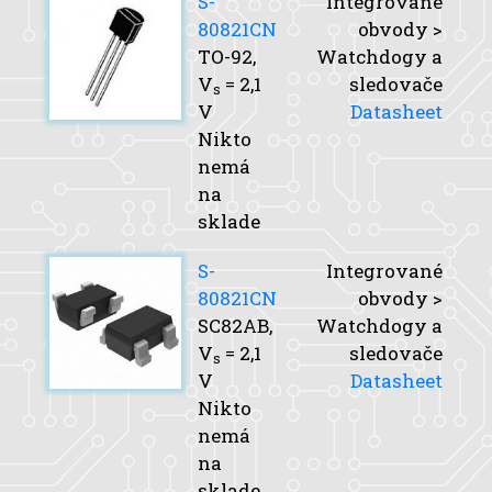
S-
Integrované
80821CN
obvody >
TO-92,
Watchdogy a
V
= 2,1
sledovače
s
V
Datasheet
Nikto
nemá
na
sklade
S-
Integrované
80821CN
obvody >
SC82AB,
Watchdogy a
V
= 2,1
sledovače
s
V
Datasheet
Nikto
nemá
na
sklade