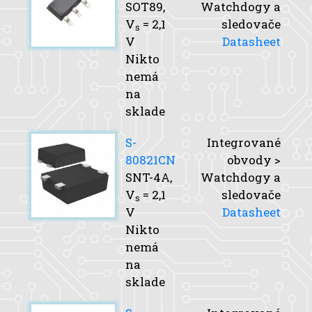
SOT89,
Watchdogy a
V
= 2,1
sledovače
s
V
Datasheet
Nikto
nemá
na
sklade
S-
Integrované
80821CN
obvody >
SNT-4A,
Watchdogy a
V
= 2,1
sledovače
s
V
Datasheet
Nikto
nemá
na
sklade