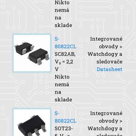
Nikto
nemá
na
sklade
S-
Integrované
80822CL
obvody >
SC82AB,
Watchdogy a
V
= 2,2
sledovače
s
V
Datasheet
Nikto
nemá
na
sklade
S-
Integrované
80822CL
obvody >
SOT23-
Watchdogy a
5,
V
=
sledovače