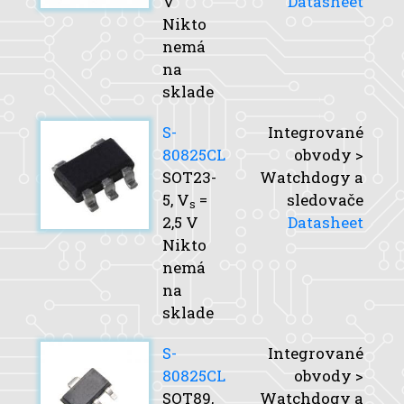
V
Datasheet
Nikto
nemá
na
sklade
S-
Integrované
80825CL
obvody >
SOT23-
Watchdogy a
5,
V
=
sledovače
s
2,5 V
Datasheet
Nikto
nemá
na
sklade
S-
Integrované
80825CL
obvody >
SOT89,
Watchdogy a