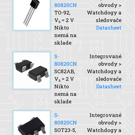
80820CN
obvody >
TO-92,
Watchdogy a
V
= 2 V
sledovače
s
Nikto
Datasheet
nemá na
sklade
S-
Integrované
80820CN
obvody >
SC82AB,
Watchdogy a
V
= 2 V
sledovače
s
Nikto
Datasheet
nemá na
sklade
S-
Integrované
80820CN
obvody >
SOT23-5,
Watchdogy a