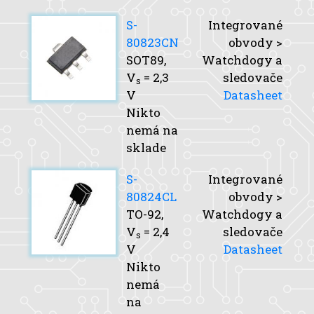
S-
Integrované
80823CN
obvody >
SOT89,
Watchdogy a
V
= 2,3
sledovače
s
V
Datasheet
Nikto
nemá na
sklade
S-
Integrované
80824CL
obvody >
TO-92,
Watchdogy a
V
= 2,4
sledovače
s
V
Datasheet
Nikto
nemá
na