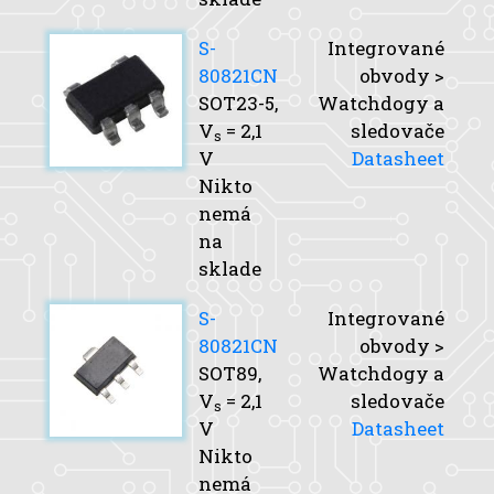
S-
Integrované
80821CN
obvody >
SOT23-5,
Watchdogy a
V
= 2,1
sledovače
s
V
Datasheet
Nikto
nemá
na
sklade
S-
Integrované
80821CN
obvody >
SOT89,
Watchdogy a
V
= 2,1
sledovače
s
V
Datasheet
Nikto
nemá