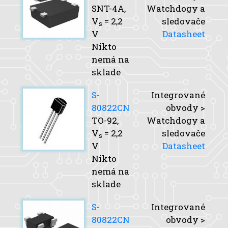
SNT-4A,
Watchdogy a
V
= 2,2
sledovače
s
V
Datasheet
Nikto
nemá na
sklade
S-
Integrované
80822CN
obvody >
TO-92,
Watchdogy a
V
= 2,2
sledovače
s
V
Datasheet
Nikto
nemá na
sklade
S-
Integrované
80822CN
obvody >