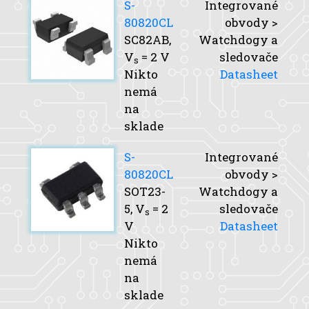
S-
Integrované
80820CL
obvody >
SC82AB,
Watchdogy a
V
= 2 V
sledovače
s
Nikto
Datasheet
nemá
na
sklade
S-
Integrované
80820CL
obvody >
SOT23-
Watchdogy a
5,
V
= 2
sledovače
s
V
Datasheet
Nikto
nemá
na
sklade