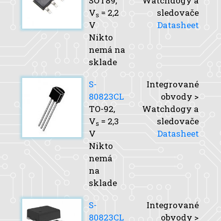
SOT89,
Watchdogy a
V
= 2,2
sledovače
s
V
Datasheet
Nikto
nemá na
sklade
S-
Integrované
80823CL
obvody >
TO-92,
Watchdogy a
V
= 2,3
sledovače
s
V
Datasheet
Nikto
nemá
na
sklade
S-
Integrované
80823CL
obvody >