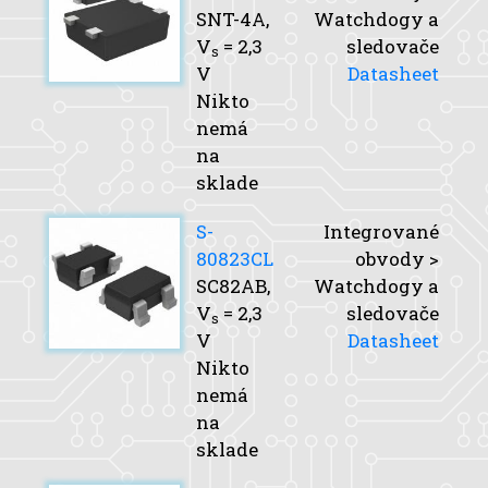
SNT-4A,
Watchdogy a
V
= 2,3
sledovače
s
V
Datasheet
Nikto
nemá
na
sklade
S-
Integrované
80823CL
obvody >
SC82AB,
Watchdogy a
V
= 2,3
sledovače
s
V
Datasheet
Nikto
nemá
na
sklade