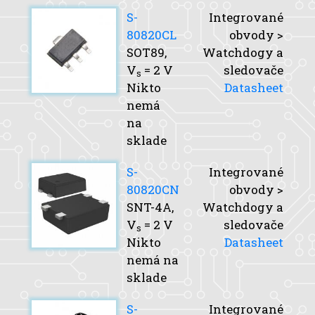
S-
Integrované
80820CL
obvody >
SOT89,
Watchdogy a
V
= 2 V
sledovače
s
Nikto
Datasheet
nemá
na
sklade
S-
Integrované
80820CN
obvody >
SNT-4A,
Watchdogy a
V
= 2 V
sledovače
s
Nikto
Datasheet
nemá na
sklade
S-
Integrované