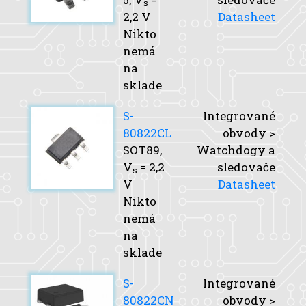
s
2,2 V
Datasheet
Nikto
nemá
na
sklade
S-
Integrované
80822CL
obvody >
SOT89,
Watchdogy a
V
= 2,2
sledovače
s
V
Datasheet
Nikto
nemá
na
sklade
S-
Integrované
80822CN
obvody >