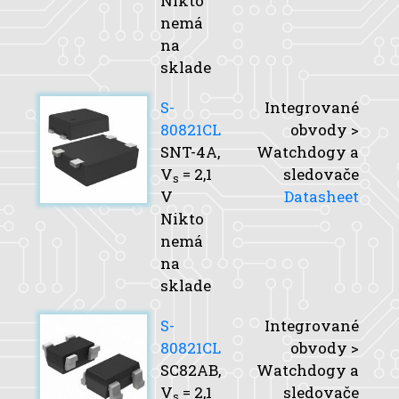
Nikto
nemá
na
sklade
S-
Integrované
80821CL
obvody >
SNT-4A,
Watchdogy a
V
= 2,1
sledovače
s
V
Datasheet
Nikto
nemá
na
sklade
S-
Integrované
80821CL
obvody >
SC82AB,
Watchdogy a
V
= 2,1
sledovače
s