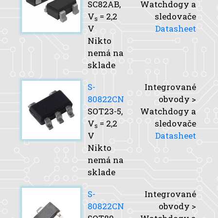
SC82AB,
Watchdogy a
V
= 2,2
sledovače
s
V
Datasheet
Nikto
nemá na
sklade
S-
Integrované
80822CN
obvody >
SOT23-5,
Watchdogy a
V
= 2,2
sledovače
s
V
Datasheet
Nikto
nemá na
sklade
S-
Integrované
80822CN
obvody >