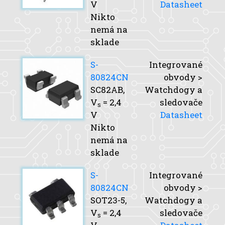
V
Datasheet
Nikto
nemá na
sklade
S-
Integrované
80824CN
obvody >
SC82AB,
Watchdogy a
V
= 2,4
sledovače
s
V
Datasheet
Nikto
nemá na
sklade
S-
Integrované
80824CN
obvody >
SOT23-5,
Watchdogy a
V
= 2,4
sledovače
s