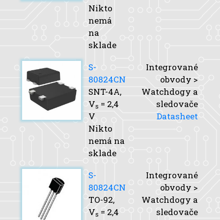
Nikto
nemá
na
sklade
S-
Integrované
80824CN
obvody >
SNT-4A,
Watchdogy a
V
= 2,4
sledovače
s
V
Datasheet
Nikto
nemá na
sklade
S-
Integrované
80824CN
obvody >
TO-92,
Watchdogy a
V
= 2,4
sledovače
s