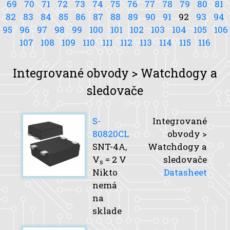
69
70
71
72
73
74
75
76
77
78
79
80
81
82
83
84
85
86
87
88
89
90
91
92
93
94
95
96
97
98
99
100
101
102
103
104
105
106
107
108
109
110
111
112
113
114
115
116
Integrované obvody > Watchdogy a
sledovače
S-
Integrované
80820CL
obvody >
SNT-4A,
Watchdogy a
V
= 2 V
sledovače
s
Nikto
Datasheet
nemá
na
sklade