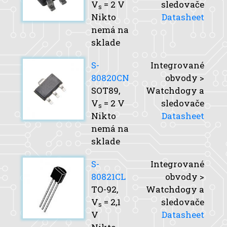
V
= 2 V
sledovače
s
Nikto
Datasheet
nemá na
sklade
S-
Integrované
80820CN
obvody >
SOT89,
Watchdogy a
V
= 2 V
sledovače
s
Nikto
Datasheet
nemá na
sklade
S-
Integrované
80821CL
obvody >
TO-92,
Watchdogy a
V
= 2,1
sledovače
s
V
Datasheet