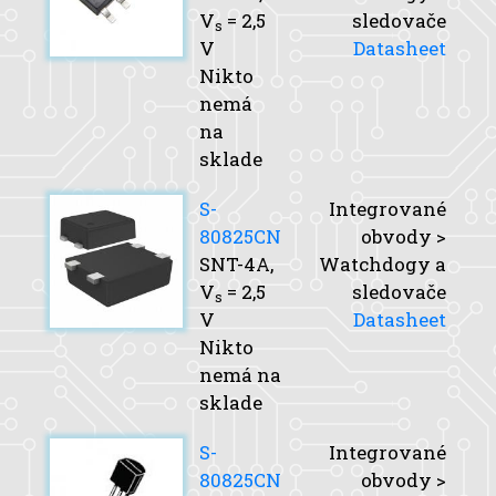
V
= 2,5
sledovače
s
V
Datasheet
Nikto
nemá
na
sklade
S-
Integrované
80825CN
obvody >
SNT-4A,
Watchdogy a
V
= 2,5
sledovače
s
V
Datasheet
Nikto
nemá na
sklade
S-
Integrované
80825CN
obvody >