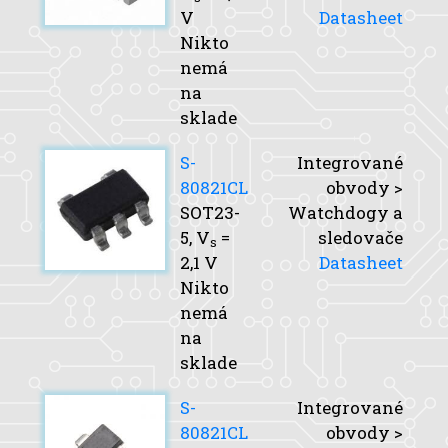
V
Datasheet
Nikto
nemá
na
sklade
S-
Integrované
80821CL
obvody >
SOT23-
Watchdogy a
5,
V
=
sledovače
s
2,1 V
Datasheet
Nikto
nemá
na
sklade
S-
Integrované
80821CL
obvody >