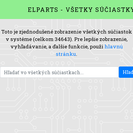
ELPARTS - VŠETKY SÚČIASTK
Toto je zjednodušené zobrazenie všetkých súčiastok
v systéme (celkom 34643). Pre lepšie zobrazenie,
vyhľadávanie, a ďalšie funkcie, použi
hlavnú
stránku
.
Hľad