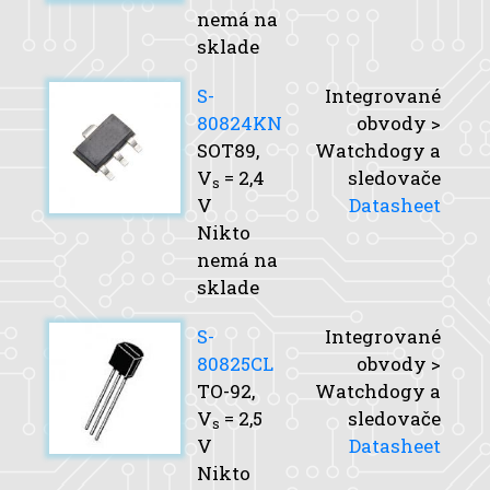
nemá na
sklade
S-
Integrované
80824KN
obvody >
SOT89,
Watchdogy a
V
= 2,4
sledovače
s
V
Datasheet
Nikto
nemá na
sklade
S-
Integrované
80825CL
obvody >
TO-92,
Watchdogy a
V
= 2,5
sledovače
s
V
Datasheet
Nikto