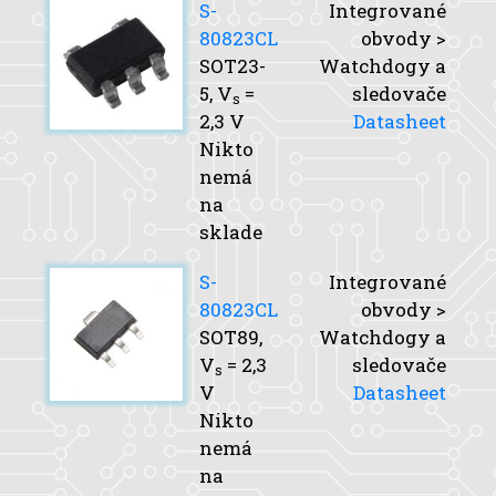
S-
Integrované
80823CL
obvody >
SOT23-
Watchdogy a
5,
V
=
sledovače
s
2,3 V
Datasheet
Nikto
nemá
na
sklade
S-
Integrované
80823CL
obvody >
SOT89,
Watchdogy a
V
= 2,3
sledovače
s
V
Datasheet
Nikto
nemá
na