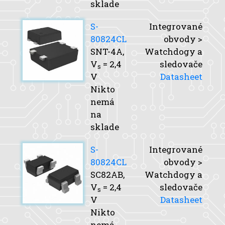
sklade
S-
Integrované
80824CL
obvody >
SNT-4A,
Watchdogy a
V
= 2,4
sledovače
s
V
Datasheet
Nikto
nemá
na
sklade
S-
Integrované
80824CL
obvody >
SC82AB,
Watchdogy a
V
= 2,4
sledovače
s
V
Datasheet
Nikto
nemá