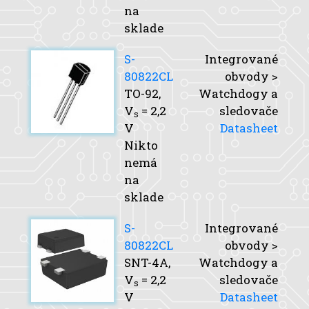
na
sklade
S-
Integrované
80822CL
obvody >
TO-92,
Watchdogy a
V
= 2,2
sledovače
s
V
Datasheet
Nikto
nemá
na
sklade
S-
Integrované
80822CL
obvody >
SNT-4A,
Watchdogy a
V
= 2,2
sledovače
s
V
Datasheet