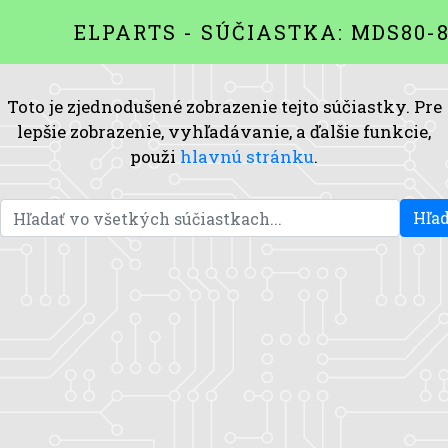
ELPARTS - SÚČIASTKA: MDS80-
Toto je zjednodušené zobrazenie tejto súčiastky. Pre
lepšie zobrazenie, vyhľadávanie, a ďalšie funkcie,
použi
hlavnú stránku
.
Hľad