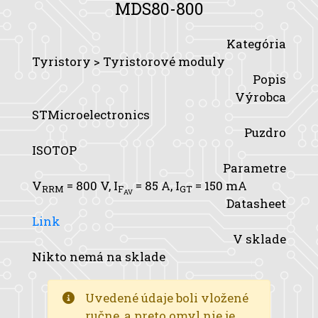
MDS80-800
Kategória
Tyristory > Tyristorové moduly
Popis
Výrobca
STMicroelectronics
Puzdro
ISOTOP
Parametre
V
= 800 V,
I
= 85 A,
I
= 150 mA
RRM
F
GT
AV
Datasheet
Link
V sklade
Nikto nemá na sklade
Uvedené údaje boli vložené
ručne, a preto omyl nie je