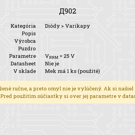
Д902
Kategória
Diódy > Varikapy
Popis
Výrobca
Puzdro
Parametre
V
= 25 V
RRM
Datasheet
Nie je
V sklade
Mek má 1 ks (použité)
žené ručne, a preto omyl nie je vylúčený. Ak si našiel
l. Pred použitím súčiastky si over jej parametre v dat