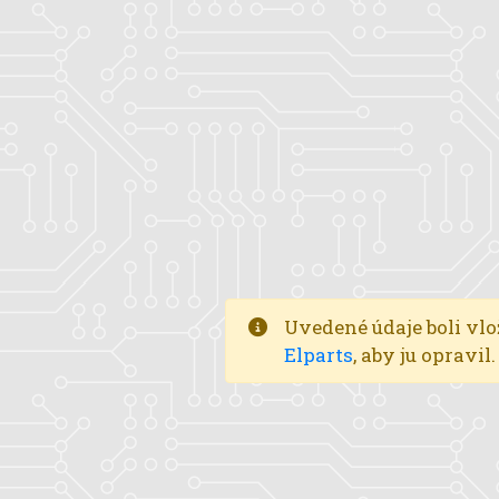
Uvedené údaje boli vlo
Elparts
, aby ju opravi