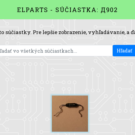
ELPARTS - SÚČIASTKA: Д902
to súčiastky. Pre lepšie zobrazenie, vyhľadávanie, a ď
Hľadať