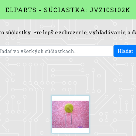
ELPARTS - SÚČIASTKA: JVZ10S102K
to súčiastky. Pre lepšie zobrazenie, vyhľadávanie, a ď
Hľadať