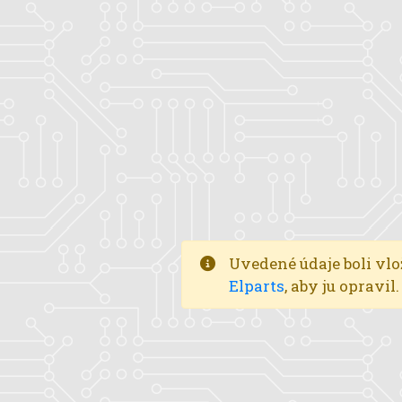
Uvedené údaje boli vlo
Elparts
, aby ju opravi