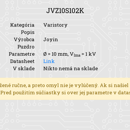
JVZ10S102K
Kategória
Varistory
Popis
Výrobca
Joyin
Puzdro
Parametre
Ø
= 10 mm,
V
= 1 kV
lma
Datasheet
Link
V sklade
Nikto nemá na sklade
žené ručne, a preto omyl nie je vylúčený. Ak si našiel
l. Pred použitím súčiastky si over jej parametre v dat