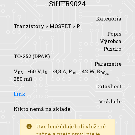
SiHFR9024
Kategória
Tranzistory > MOSFET > P
Popis
Výrobca
Puzdro
TO-252 (DPAK)
Parametre
V
= -60 V,
I
= -8,8 A,
P
= 42 W,
R
=
DS
D
tot
DS
on
280 mΩ
Datasheet
Link
V sklade
Nikto nemá na sklade
Uvedené údaje boli vložené
ručne, a preto omyl nie je