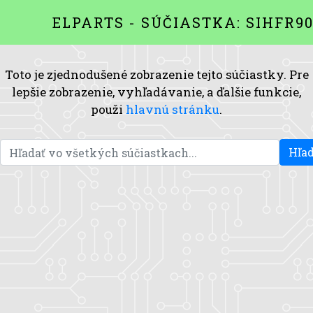
ELPARTS - SÚČIASTKA: SIHFR9
Toto je zjednodušené zobrazenie tejto súčiastky. Pre
lepšie zobrazenie, vyhľadávanie, a ďalšie funkcie,
použi
hlavnú stránku
.
Hľad