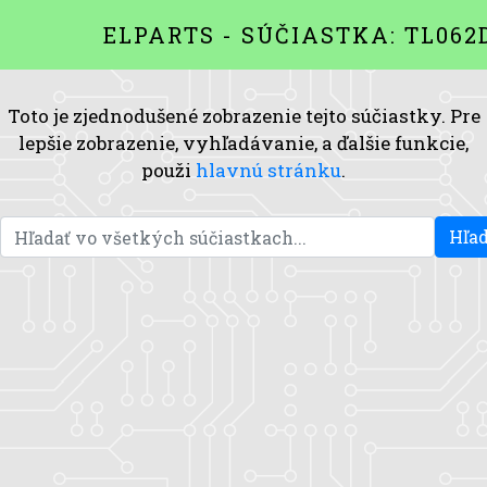
ELPARTS - SÚČIASTKA: TL062
Toto je zjednodušené zobrazenie tejto súčiastky. Pre
lepšie zobrazenie, vyhľadávanie, a ďalšie funkcie,
použi
hlavnú stránku
.
Hľad