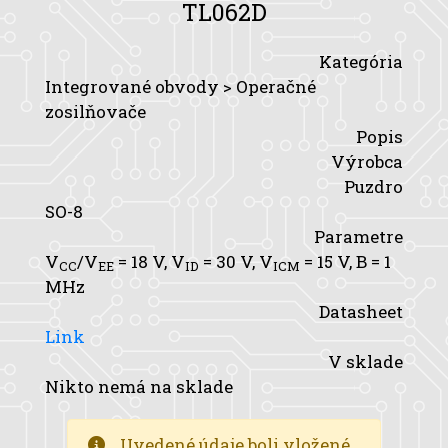
TL062D
Kategória
Integrované obvody > Operačné
zosilňovače
Popis
Výrobca
Puzdro
SO-8
Parametre
V
/V
= 18 V,
V
= 30 V,
V
= 15 V,
B
= 1
CC
EE
ID
ICM
MHz
Datasheet
Link
V sklade
Nikto nemá na sklade
Uvedené údaje boli vložené