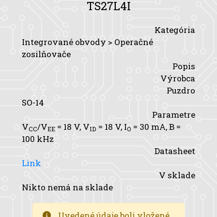
TS27L4I
Kategória
Integrované obvody > Operačné
zosilňovače
Popis
Výrobca
Puzdro
SO-14
Parametre
V
/V
= 18 V,
V
= 18 V,
I
= 30 mA,
B
=
CC
EE
ID
O
100 kHz
Datasheet
Link
V sklade
Nikto nemá na sklade
Uvedené údaje boli vložené