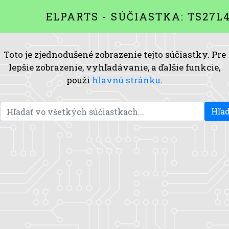
ELPARTS - SÚČIASTKA: TS27L4
Toto je zjednodušené zobrazenie tejto súčiastky. Pre
lepšie zobrazenie, vyhľadávanie, a ďalšie funkcie,
použi
hlavnú stránku
.
Hľad