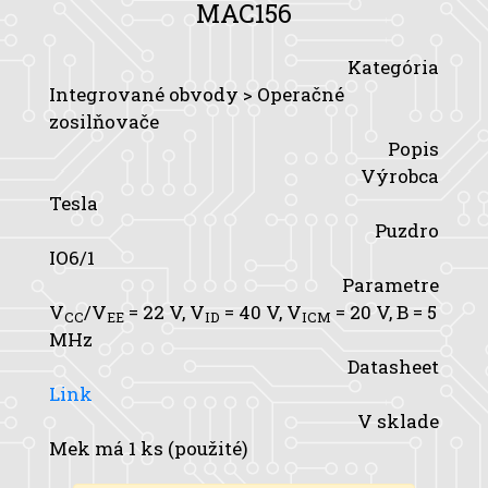
MAC156
Kategória
Integrované obvody > Operačné
zosilňovače
Popis
Výrobca
Tesla
Puzdro
IO6/1
Parametre
V
/V
= 22 V,
V
= 40 V,
V
= 20 V,
B
= 5
CC
EE
ID
ICM
MHz
Datasheet
Link
V sklade
Mek má 1 ks (použité)