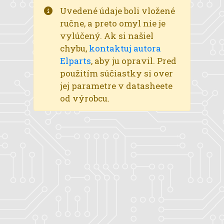
Uvedené údaje boli vložené
ručne, a preto omyl nie je
vylúčený. Ak si našiel
chybu,
kontaktuj autora
Elparts
, aby ju opravil. Pred
použitím súčiastky si over
jej parametre v datasheete
od výrobcu.