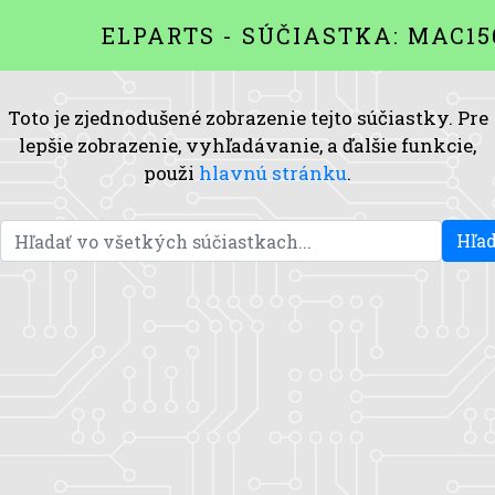
ELPARTS - SÚČIASTKA: MAC15
Toto je zjednodušené zobrazenie tejto súčiastky. Pre
lepšie zobrazenie, vyhľadávanie, a ďalšie funkcie,
použi
hlavnú stránku
.
Hľad