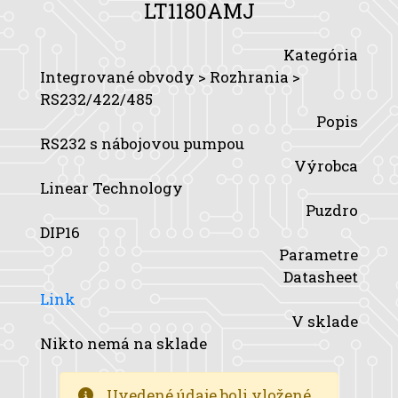
LT1180AMJ
Kategória
Integrované obvody > Rozhrania >
RS232/422/485
Popis
RS232 s nábojovou pumpou
Výrobca
Linear Technology
Puzdro
DIP16
Parametre
Datasheet
Link
V sklade
Nikto nemá na sklade
Uvedené údaje boli vložené