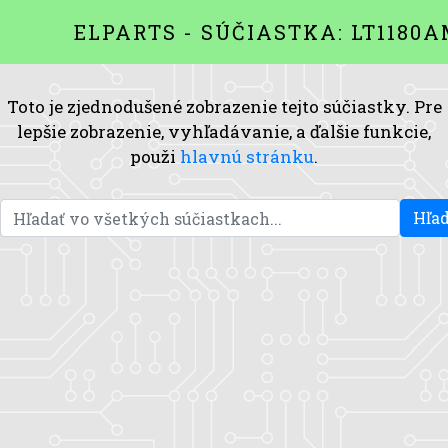
ELPARTS - SÚČIASTKA: LT1180
Toto je zjednodušené zobrazenie tejto súčiastky. Pre
lepšie zobrazenie, vyhľadávanie, a ďalšie funkcie,
použi
hlavnú stránku
.
Hľad