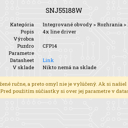
SNJ55188W
Kategória
Integrované obvody > Rozhrania >
Popis
4x line driver
Výrobca
Puzdro
CFP14
Parametre
Datasheet
Link
V sklade
Nikto nemá na sklade
žené ručne, a preto omyl nie je vylúčený. Ak si našiel
l. Pred použitím súčiastky si over jej parametre v dat