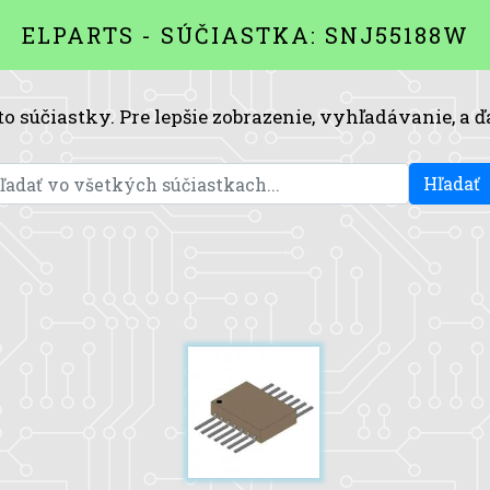
ELPARTS - SÚČIASTKA: SNJ55188W
to súčiastky. Pre lepšie zobrazenie, vyhľadávanie, a ď
Hľadať