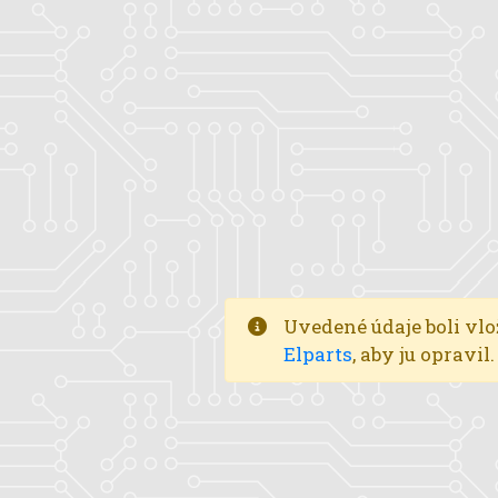
Uvedené údaje boli vlo
Elparts
, aby ju opravi