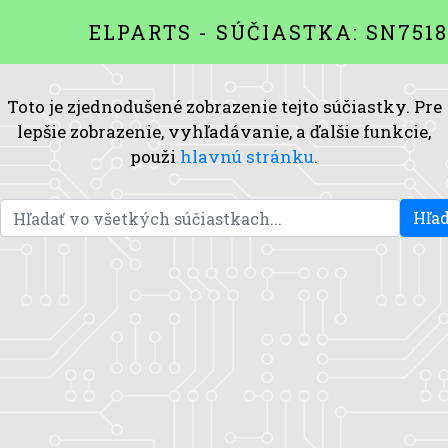
ELPARTS - SÚČIASTKA: SN7518
Toto je zjednodušené zobrazenie tejto súčiastky. Pre
lepšie zobrazenie, vyhľadávanie, a ďalšie funkcie,
použi
hlavnú stránku
.
Hľad