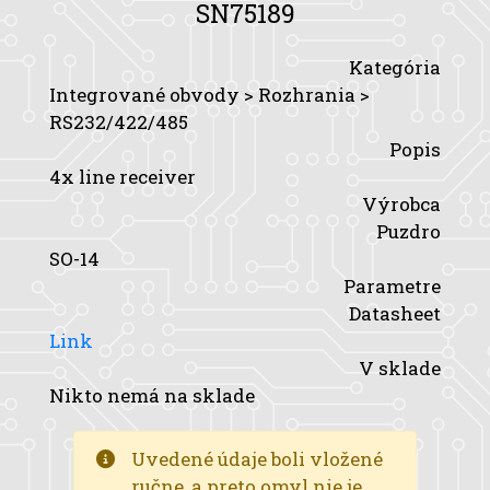
SN75189
Kategória
Integrované obvody > Rozhrania >
RS232/422/485
Popis
4x line receiver
Výrobca
Puzdro
SO-14
Parametre
Datasheet
Link
V sklade
Nikto nemá na sklade
Uvedené údaje boli vložené
ručne, a preto omyl nie je