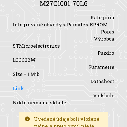
M27C1001-70L6
Kategória
Integrované obvody > Pamäte > EPROM
Popis
Výrobca
STMicroelectronics
Puzdro
LCCC32W
Parametre
Size
= 1 Mib
Datasheet
Link
V sklade
Nikto nemá na sklade
Uvedené údaje boli vložené
ručne, a preto omyl nie je