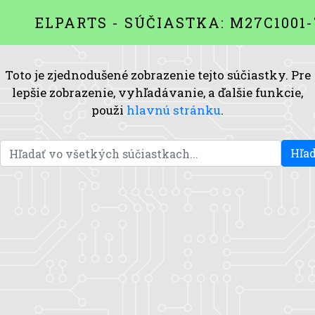
ELPARTS - SÚČIASTKA: M27C1001-
Toto je zjednodušené zobrazenie tejto súčiastky. Pre
lepšie zobrazenie, vyhľadávanie, a ďalšie funkcie,
použi
hlavnú stránku
.
Hľad