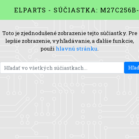
ELPARTS - SÚČIASTKA: M27C256B
Toto je zjednodušené zobrazenie tejto súčiastky. Pre
lepšie zobrazenie, vyhľadávanie, a ďalšie funkcie,
použi
hlavnú stránku
.
Hľad