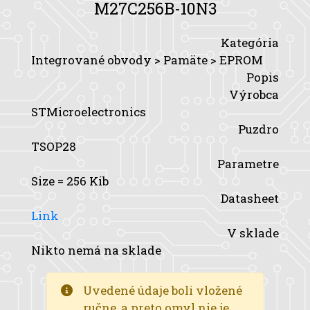
M27C256B-10N3
Kategória
Integrované obvody > Pamäte > EPROM
Popis
Výrobca
STMicroelectronics
Puzdro
TSOP28
Parametre
Size
= 256 Kib
Datasheet
Link
V sklade
Nikto nemá na sklade
Uvedené údaje boli vložené
ručne, a preto omyl nie je