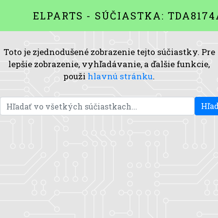
ELPARTS - SÚČIASTKA: TDA817
Toto je zjednodušené zobrazenie tejto súčiastky. Pre
lepšie zobrazenie, vyhľadávanie, a ďalšie funkcie,
použi
hlavnú stránku
.
Hľad