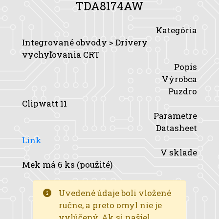
TDA8174AW
Kategória
Integrované obvody > Drivery
vychyľovania CRT
Popis
Výrobca
Puzdro
Clipwatt 11
Parametre
Datasheet
Link
V sklade
Mek má 6 ks (použité)
Uvedené údaje boli vložené
ručne, a preto omyl nie je
vylúčený. Ak si našiel