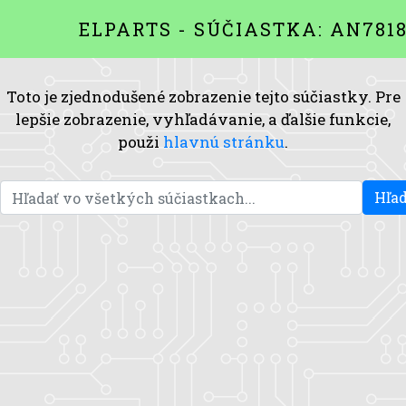
ELPARTS - SÚČIASTKA: AN781
Toto je zjednodušené zobrazenie tejto súčiastky. Pre
lepšie zobrazenie, vyhľadávanie, a ďalšie funkcie,
použi
hlavnú stránku
.
Hľad