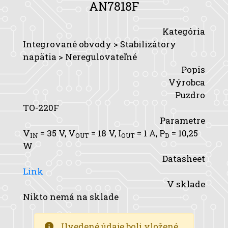
AN7818F
Kategória
Integrované obvody > Stabilizátory
napätia > Neregulovateľné
Popis
Výrobca
Puzdro
TO-220F
Parametre
V
= 35 V,
V
= 18 V,
I
= 1 A,
P
= 10,25
IN
OUT
OUT
D
W
Datasheet
Link
V sklade
Nikto nemá na sklade
Uvedené údaje boli vložené