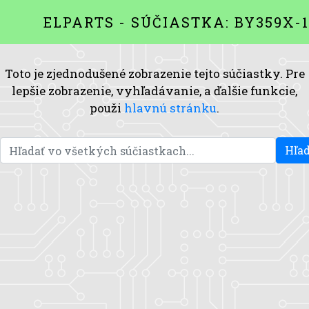
ELPARTS - SÚČIASTKA: BY359X-1
Toto je zjednodušené zobrazenie tejto súčiastky. Pre
lepšie zobrazenie, vyhľadávanie, a ďalšie funkcie,
použi
hlavnú stránku
.
Hľad