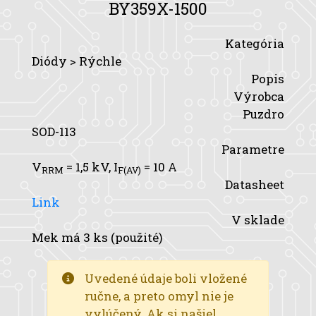
BY359X-1500
Kategória
Diódy > Rýchle
Popis
Výrobca
Puzdro
SOD-113
Parametre
V
= 1,5 kV,
I
= 10 A
RRM
F(AV)
Datasheet
Link
V sklade
Mek má 3 ks (použité)
Uvedené údaje boli vložené
ručne, a preto omyl nie je
vylúčený. Ak si našiel