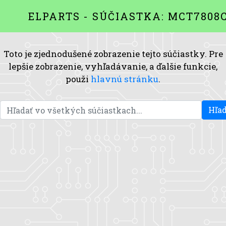
ELPARTS - SÚČIASTKA: MCT7808
Toto je zjednodušené zobrazenie tejto súčiastky. Pre
lepšie zobrazenie, vyhľadávanie, a ďalšie funkcie,
použi
hlavnú stránku
.
Hľad