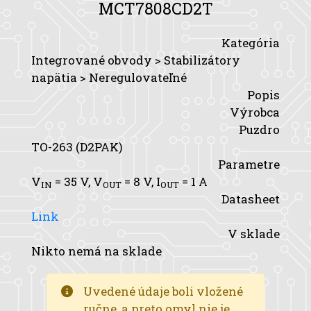
MCT7808CD2T
Kategória
Integrované obvody > Stabilizátory
napätia > Neregulovateľné
Popis
Výrobca
Puzdro
TO-263 (D2PAK)
Parametre
V
= 35 V,
V
= 8 V,
I
= 1 A
IN
OUT
OUT
Datasheet
Link
V sklade
Nikto nemá na sklade
Uvedené údaje boli vložené
ručne, a preto omyl nie je