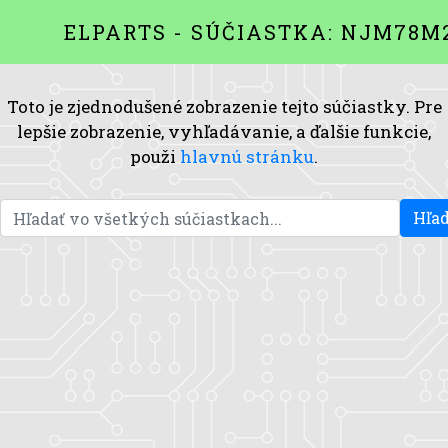
ELPARTS - SÚČIASTKA: NJM78M
Toto je zjednodušené zobrazenie tejto súčiastky. Pre
lepšie zobrazenie, vyhľadávanie, a ďalšie funkcie,
použi
hlavnú stránku
.
Hľad