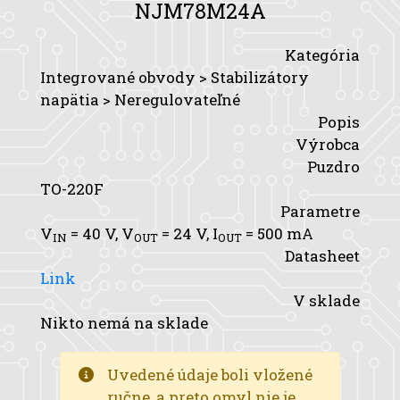
NJM78M24A
Kategória
Integrované obvody > Stabilizátory
napätia > Neregulovateľné
Popis
Výrobca
Puzdro
TO-220F
Parametre
V
= 40 V,
V
= 24 V,
I
= 500 mA
IN
OUT
OUT
Datasheet
Link
V sklade
Nikto nemá na sklade
Uvedené údaje boli vložené
ručne, a preto omyl nie je