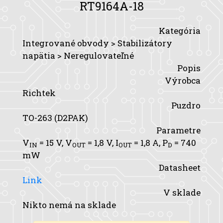
RT9164A-18
Kategória
Integrované obvody > Stabilizátory
napätia > Neregulovateľné
Popis
Výrobca
Richtek
Puzdro
TO-263 (D2PAK)
Parametre
V
= 15 V,
V
= 1,8 V,
I
= 1,8 A,
P
= 740
IN
OUT
OUT
D
mW
Datasheet
Link
V sklade
Nikto nemá na sklade