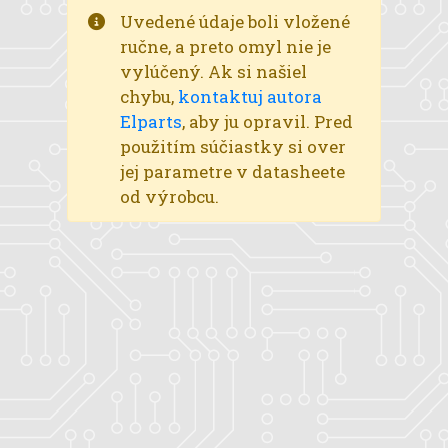
Uvedené údaje boli vložené
ručne, a preto omyl nie je
vylúčený. Ak si našiel
chybu,
kontaktuj autora
Elparts
, aby ju opravil. Pred
použitím súčiastky si over
jej parametre v datasheete
od výrobcu.