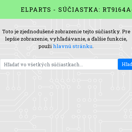
ELPARTS - SÚČIASTKA: RT9164A
Toto je zjednodušené zobrazenie tejto súčiastky. Pre
lepšie zobrazenie, vyhľadávanie, a ďalšie funkcie,
použi
hlavnú stránku
.
Hľad