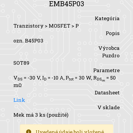
EMB45P03
Kategória
Tranzistory > MOSFET > P
Popis
ozn. B45P03
Výrobca
Puzdro
SOT89
Parametre
V
= -30 V,
I
= -10 A,
P
= 30 W,
R
= 50
DS
D
tot
DS
on
mΩ
Datasheet
Link
V sklade
Mek má 3 ks (použité)
Uvedené údaje boli vložené