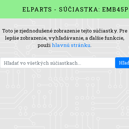
ELPARTS - SÚČIASTKA: EMB45P
Toto je zjednodušené zobrazenie tejto súčiastky. Pre
lepšie zobrazenie, vyhľadávanie, a ďalšie funkcie,
použi
hlavnú stránku
.
Hľad