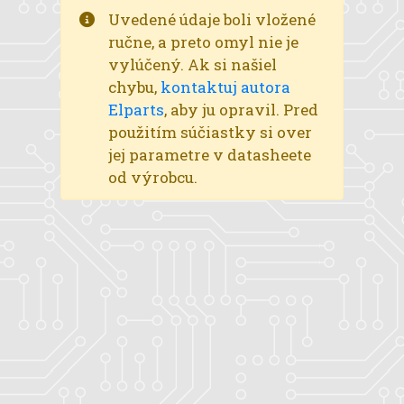
Uvedené údaje boli vložené
ručne, a preto omyl nie je
vylúčený. Ak si našiel
chybu,
kontaktuj autora
Elparts
, aby ju opravil. Pred
použitím súčiastky si over
jej parametre v datasheete
od výrobcu.