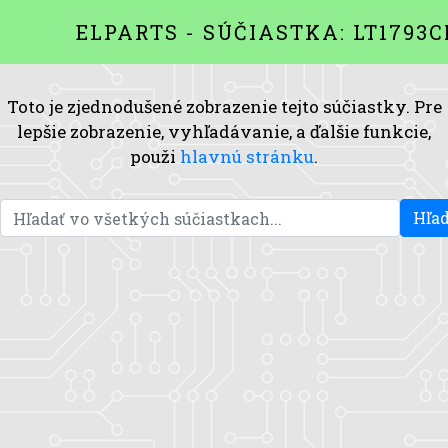
ELPARTS - SÚČIASTKA: LT1793C
Toto je zjednodušené zobrazenie tejto súčiastky. Pre
lepšie zobrazenie, vyhľadávanie, a ďalšie funkcie,
použi
hlavnú stránku
.
Hľad