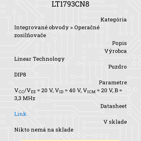
LT1793CN8
Kategória
Integrované obvody > Operačné
zosilňovače
Popis
Výrobca
Linear Technology
Puzdro
DIP8
Parametre
V
/V
= 20 V,
V
= 40 V,
V
= 20 V,
B
=
CC
EE
ID
ICM
3,3 MHz
Datasheet
Link
V sklade
Nikto nemá na sklade