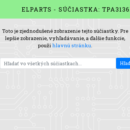
ELPARTS - SÚČIASTKA: TPA313
Toto je zjednodušené zobrazenie tejto súčiastky. Pre
lepšie zobrazenie, vyhľadávanie, a ďalšie funkcie,
použi
hlavnú stránku
.
Hľad