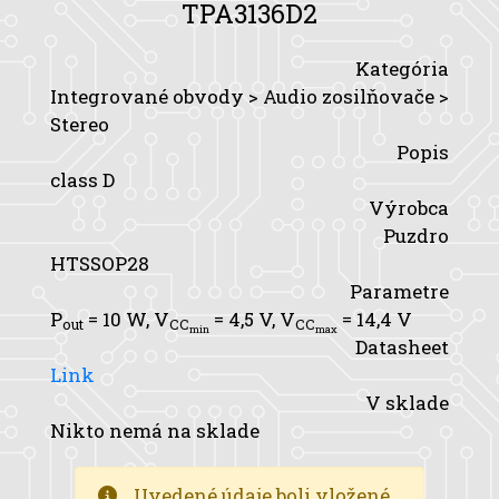
TPA3136D2
Kategória
Integrované obvody > Audio zosilňovače >
Stereo
Popis
class D
Výrobca
Puzdro
HTSSOP28
Parametre
P
= 10 W,
V
= 4,5 V,
V
= 14,4 V
out
CC
CC
min
max
Datasheet
Link
V sklade
Nikto nemá na sklade
Uvedené údaje boli vložené