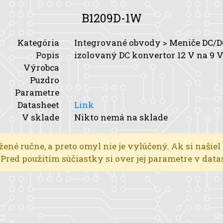
B1209D-1W
Kategória
Integrované obvody > Meniče DC/D
Popis
izolovaný DC konvertor 12 V na 9 
Výrobca
Puzdro
Parametre
Datasheet
Link
V sklade
Nikto nemá na sklade
žené ručne, a preto omyl nie je vylúčený. Ak si našiel
l. Pred použitím súčiastky si over jej parametre v dat