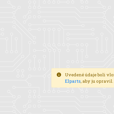
Uvedené údaje boli vlo
Elparts
, aby ju opravi