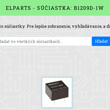
ELPARTS - SÚČIASTKA: B1209D-1W
to súčiastky. Pre lepšie zobrazenie, vyhľadávanie, a ď
Hľadať