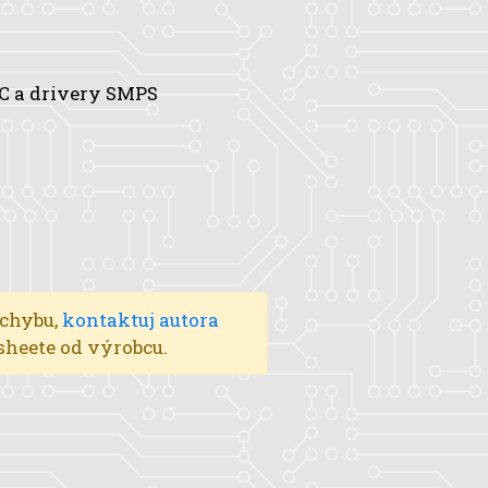
C a drivery SMPS
V
 chybu,
kontaktuj autora
asheete od výrobcu.