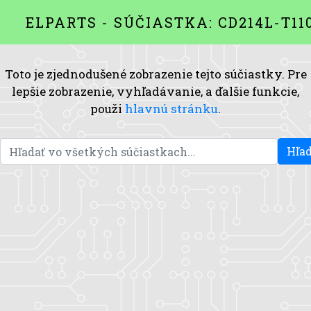
ELPARTS - SÚČIASTKA: CD214L-T11
Toto je zjednodušené zobrazenie tejto súčiastky. Pre
lepšie zobrazenie, vyhľadávanie, a ďalšie funkcie,
použi
hlavnú stránku
.
Hľad