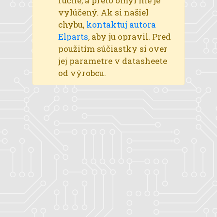
ručne, a preto omyl nie je
vylúčený. Ak si našiel
chybu,
kontaktuj autora
Elparts
, aby ju opravil. Pred
použitím súčiastky si over
jej parametre v datasheete
od výrobcu.