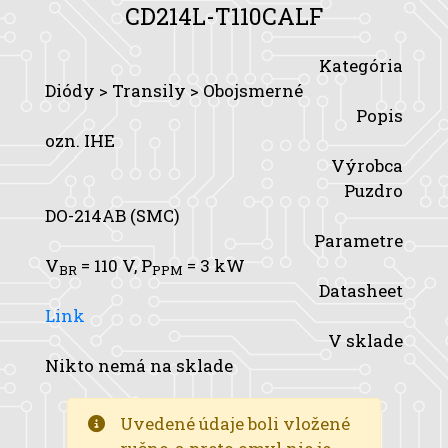
CD214L-T110CALF
Kategória
Diódy > Transily > Obojsmerné
Popis
ozn. IHE
Výrobca
Puzdro
DO-214AB (SMC)
Parametre
V
= 110 V,
P
= 3 kW
BR
PPM
Datasheet
Link
V sklade
Nikto nemá na sklade
Uvedené údaje boli vložené