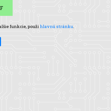
LF
alšie funkcie, použi
hlavnú stránku
.