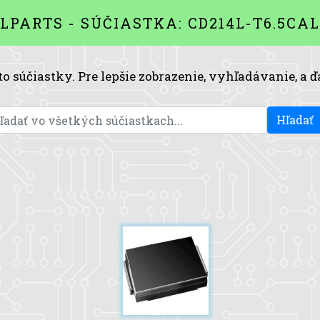
LPARTS - SÚČIASTKA: CD214L-T6.5CA
to súčiastky. Pre lepšie zobrazenie, vyhľadávanie, a ď
Hľadať