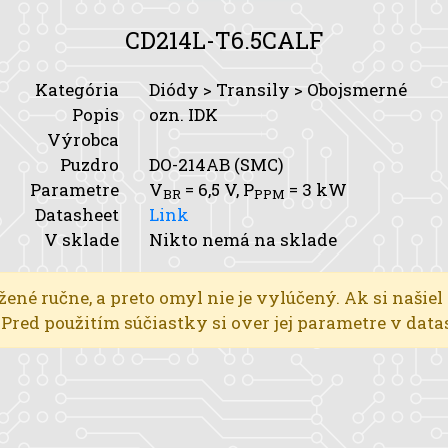
CD214L-T6.5CALF
Kategória
Diódy > Transily > Obojsmerné
Popis
ozn. IDK
Výrobca
Puzdro
DO-214AB (SMC)
Parametre
V
= 6,5 V,
P
= 3 kW
BR
PPM
Datasheet
Link
V sklade
Nikto nemá na sklade
žené ručne, a preto omyl nie je vylúčený. Ak si našiel
l. Pred použitím súčiastky si over jej parametre v dat