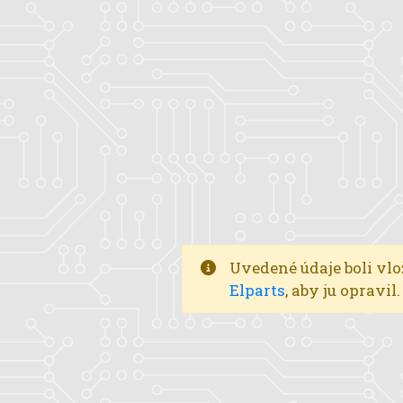
Uvedené údaje boli vlo
Elparts
, aby ju opravi