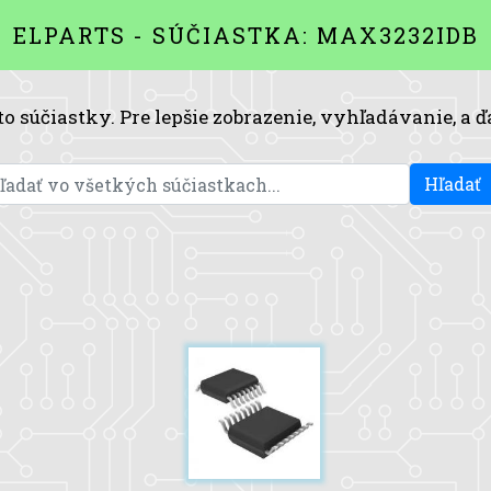
ELPARTS - SÚČIASTKA: MAX3232IDB
to súčiastky. Pre lepšie zobrazenie, vyhľadávanie, a ď
Hľadať