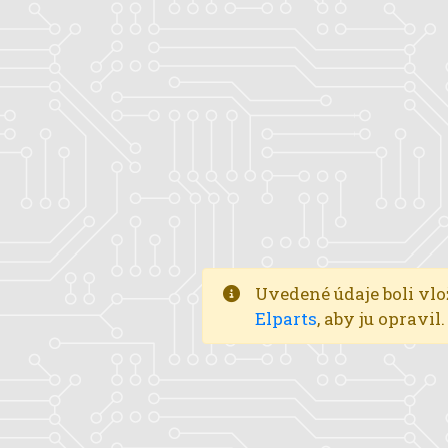
Uvedené údaje boli vlo
Elparts
, aby ju opravi