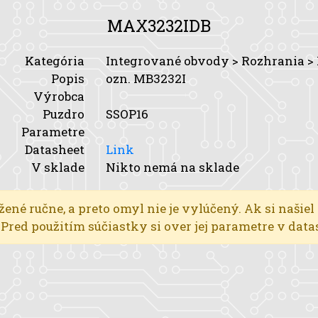
MAX3232IDB
Kategória
Integrované obvody > Rozhrania >
Popis
ozn. MB3232I
Výrobca
Puzdro
SSOP16
Parametre
Datasheet
Link
V sklade
Nikto nemá na sklade
žené ručne, a preto omyl nie je vylúčený. Ak si našiel
l. Pred použitím súčiastky si over jej parametre v dat