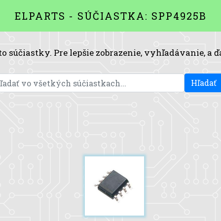
ELPARTS - SÚČIASTKA: SPP4925B
to súčiastky. Pre lepšie zobrazenie, vyhľadávanie, a ď
Hľadať