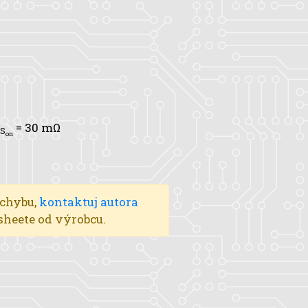
= 30 mΩ
S
on
 chybu,
kontaktuj autora
asheete od výrobcu.