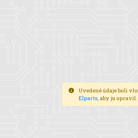
Uvedené údaje boli vlo
Elparts
, aby ju opravi