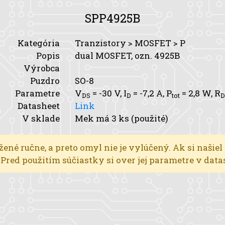
SPP4925B
Kategória
Tranzistory > MOSFET > P
Popis
dual MOSFET, ozn. 4925B
Výrobca
Puzdro
SO-8
Parametre
V
= -30 V,
I
= -7,2 A,
P
= 2,8 W,
R
DS
D
tot
D
Datasheet
Link
V sklade
Mek má 3 ks (použité)
žené ručne, a preto omyl nie je vylúčený. Ak si našiel
l. Pred použitím súčiastky si over jej parametre v dat