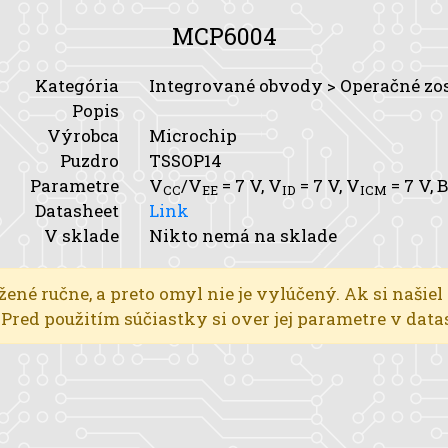
MCP6004
Kategória
Integrované obvody > Operačné zo
Popis
Výrobca
Microchip
Puzdro
TSSOP14
Parametre
V
/V
= 7 V,
V
= 7 V,
V
= 7 V,
B
CC
EE
ID
ICM
Datasheet
Link
V sklade
Nikto nemá na sklade
žené ručne, a preto omyl nie je vylúčený. Ak si našiel
l. Pred použitím súčiastky si over jej parametre v dat