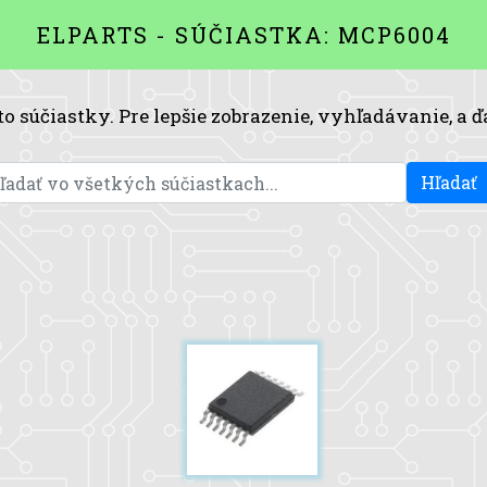
ELPARTS - SÚČIASTKA: MCP6004
to súčiastky. Pre lepšie zobrazenie, vyhľadávanie, a ď
Hľadať