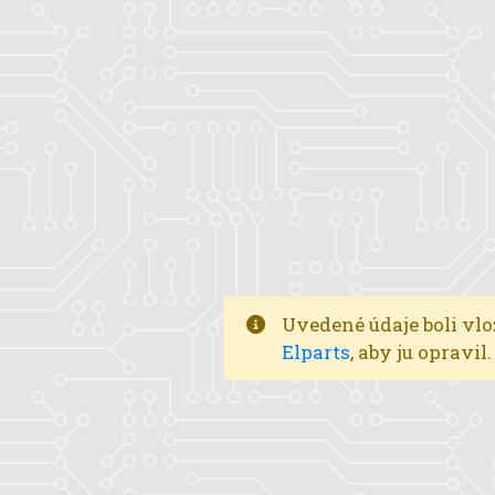
Uvedené údaje boli vlo
Elparts
, aby ju opravi