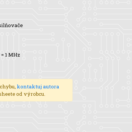
silňovače
= 1 MHz
 chybu,
kontaktuj autora
asheete od výrobcu.