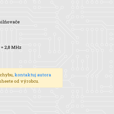
silňovače
= 2,8 MHz
 chybu,
kontaktuj autora
asheete od výrobcu.