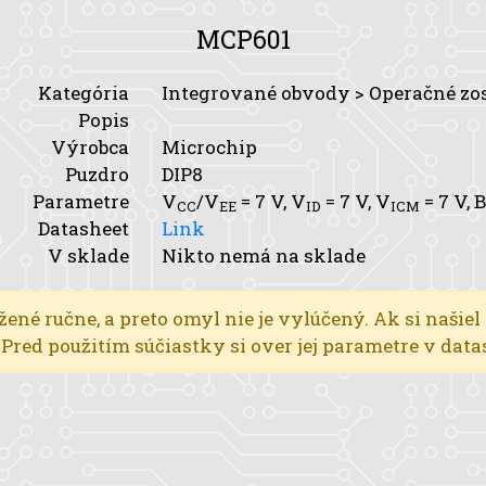
MCP601
Kategória
Integrované obvody > Operačné zo
Popis
Výrobca
Microchip
Puzdro
DIP8
Parametre
V
/V
= 7 V,
V
= 7 V,
V
= 7 V,
B
CC
EE
ID
ICM
Datasheet
Link
V sklade
Nikto nemá na sklade
žené ručne, a preto omyl nie je vylúčený. Ak si našiel
l. Pred použitím súčiastky si over jej parametre v dat