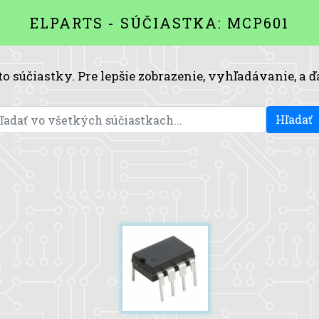
ELPARTS - SÚČIASTKA: MCP601
to súčiastky. Pre lepšie zobrazenie, vyhľadávanie, a ď
Hľadať