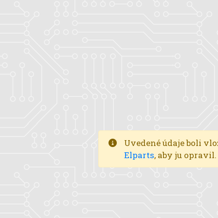
Uvedené údaje boli vlo
Elparts
, aby ju opravi