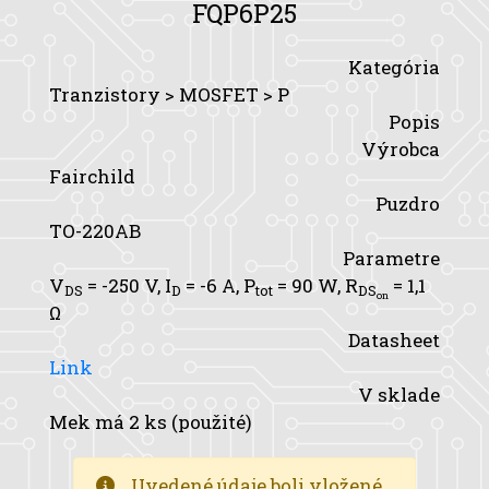
FQP6P25
Kategória
Tranzistory > MOSFET > P
Popis
Výrobca
Fairchild
Puzdro
TO-220AB
Parametre
V
= -250 V,
I
= -6 A,
P
= 90 W,
R
= 1,1
DS
D
tot
DS
on
Ω
Datasheet
Link
V sklade
Mek má 2 ks (použité)
Uvedené údaje boli vložené