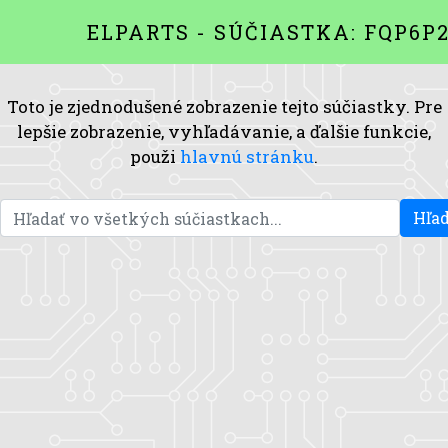
ELPARTS - SÚČIASTKA: FQP6P
Toto je zjednodušené zobrazenie tejto súčiastky. Pre
lepšie zobrazenie, vyhľadávanie, a ďalšie funkcie,
použi
hlavnú stránku
.
Hľad