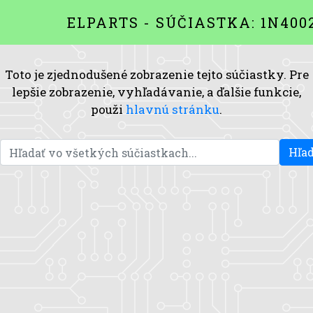
ELPARTS - SÚČIASTKA: 1N400
Toto je zjednodušené zobrazenie tejto súčiastky. Pre
lepšie zobrazenie, vyhľadávanie, a ďalšie funkcie,
použi
hlavnú stránku
.
Hľad