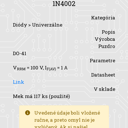
1N4002
Kategória
Diódy > Univerzálne
Popis
Výrobca
Puzdro
DO-41
Parametre
V
= 100 V,
I
= 1 A
RRM
F(AV)
Datasheet
Link
V sklade
Mek má 117 ks (použité)
Uvedené údaje boli vložené
ručne, a preto omyl nie je
vylúčený. Ak si našiel