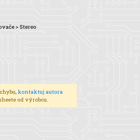
ovače > Stereo
 chybu,
kontaktuj autora
asheete od výrobcu.