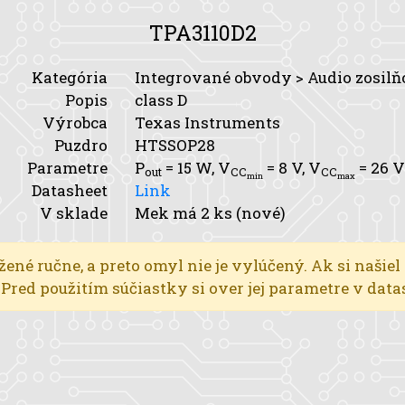
TPA3110D2
Kategória
Integrované obvody > Audio zosilň
Popis
class D
Výrobca
Texas Instruments
Puzdro
HTSSOP28
Parametre
P
= 15 W,
V
= 8 V,
V
= 26 V
out
CC
CC
min
max
Datasheet
Link
V sklade
Mek má 2 ks (nové)
žené ručne, a preto omyl nie je vylúčený. Ak si našiel
l. Pred použitím súčiastky si over jej parametre v dat