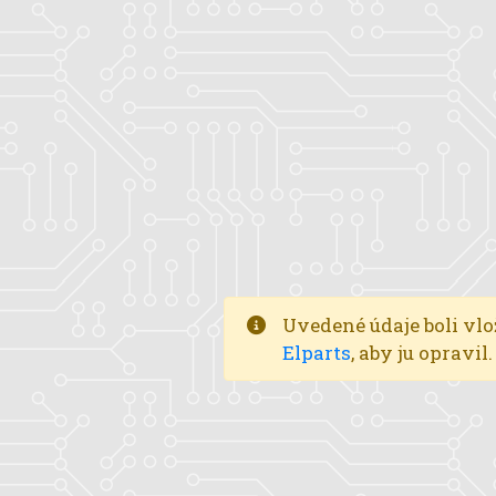
Uvedené údaje boli vlo
Elparts
, aby ju opravi