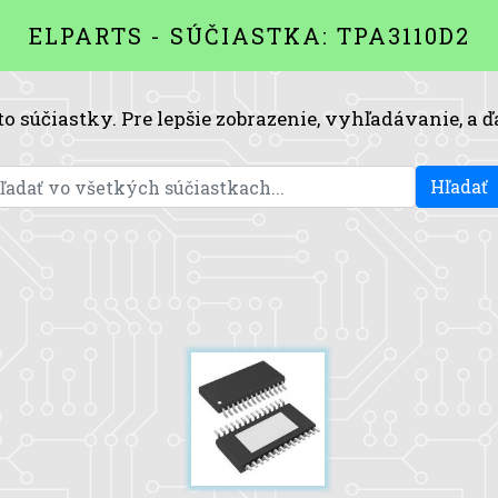
ELPARTS - SÚČIASTKA: TPA3110D2
to súčiastky. Pre lepšie zobrazenie, vyhľadávanie, a ď
Hľadať