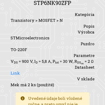
STP6NK90ZFP
Kategória
Tranzistory > MOSFET > N
Popis
Výrobca
STMicroelectronics
Puzdro
TO-220F
Parametre
V
= 900 V,
I
= 5,8 A,
P
= 30 W,
R
= 2 Ω
DS
D
tot
DS
on
Datasheet
Link
V sklade
Mek má 2 ks (použité)
Uvedené údaje boli vložené
ručne, a preto omyl nie je