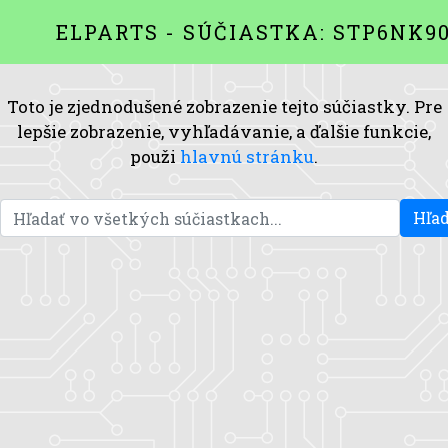
ELPARTS - SÚČIASTKA: STP6NK9
Toto je zjednodušené zobrazenie tejto súčiastky. Pre
lepšie zobrazenie, vyhľadávanie, a ďalšie funkcie,
použi
hlavnú stránku
.
Hľad