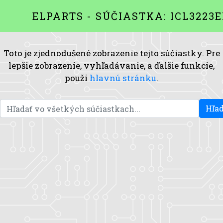
ELPARTS - SÚČIASTKA: ICL3223E
Toto je zjednodušené zobrazenie tejto súčiastky. Pre
lepšie zobrazenie, vyhľadávanie, a ďalšie funkcie,
použi
hlavnú stránku
.
Hľad