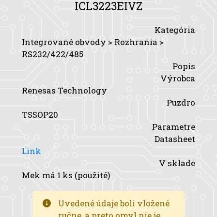
ICL3223EIVZ
Kategória
Integrované obvody > Rozhrania >
RS232/422/485
Popis
Výrobca
Renesas Technology
Puzdro
TSSOP20
Parametre
Datasheet
Link
V sklade
Mek má 1 ks (použité)
Uvedené údaje boli vložené
ručne, a preto omyl nie je