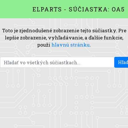
ELPARTS - SÚČIASTKA: OA5
Toto je zjednodušené zobrazenie tejto súčiastky. Pre
lepšie zobrazenie, vyhľadávanie, a ďalšie funkcie,
použi
hlavnú stránku
.
Hľad