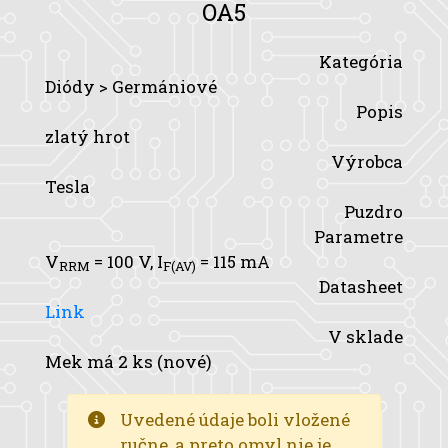
OA5
Kategória
Diódy > Germániové
Popis
zlatý hrot
Výrobca
Tesla
Puzdro
Parametre
V
= 100 V,
I
= 115 mA
RRM
F(AV)
Datasheet
Link
V sklade
Mek má 2 ks (nové)
Uvedené údaje boli vložené
ručne, a preto omyl nie je