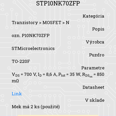
STP10NK70ZFP
Kategória
Tranzistory > MOSFET > N
Popis
ozn. P10NK70ZFP
Výrobca
STMicroelectronics
Puzdro
TO-220F
Parametre
V
= 700 V,
I
= 8,6 A,
P
= 35 W,
R
= 850
DS
D
tot
DS
on
mΩ
Datasheet
Link
V sklade
Mek má 2 ks (použité)