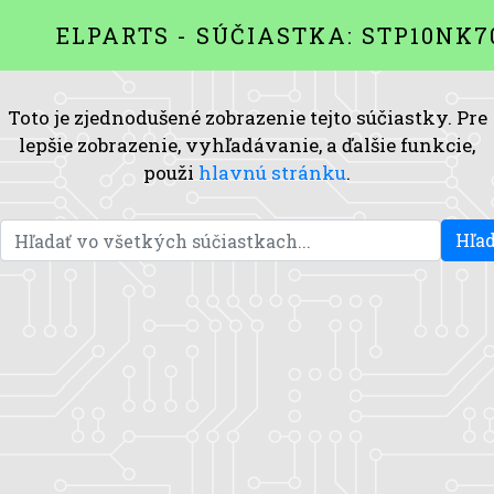
ELPARTS - SÚČIASTKA: STP10NK7
Toto je zjednodušené zobrazenie tejto súčiastky. Pre
lepšie zobrazenie, vyhľadávanie, a ďalšie funkcie,
použi
hlavnú stránku
.
Hľad