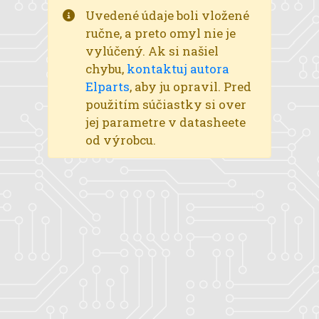
Uvedené údaje boli vložené
ručne, a preto omyl nie je
vylúčený. Ak si našiel
chybu,
kontaktuj autora
Elparts
, aby ju opravil. Pred
použitím súčiastky si over
jej parametre v datasheete
od výrobcu.