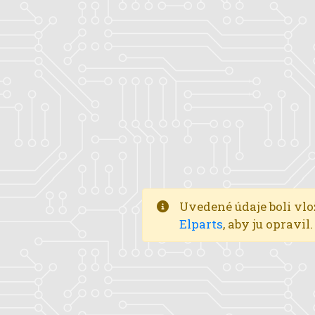
Uvedené údaje boli vlo
Elparts
, aby ju opravi