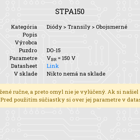
STPA150
Kategória
Diódy > Transily > Obojsmerné
Popis
Výrobca
Puzdro
DO-15
Parametre
V
= 150 V
BR
Datasheet
Link
V sklade
Nikto nemá na sklade
žené ručne, a preto omyl nie je vylúčený. Ak si našiel
l. Pred použitím súčiastky si over jej parametre v dat