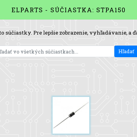
ELPARTS - SÚČIASTKA: STPA150
to súčiastky. Pre lepšie zobrazenie, vyhľadávanie, a ď
Hľadať