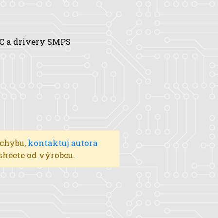
C a drivery SMPS
 chybu,
kontaktuj autora
asheete od výrobcu.