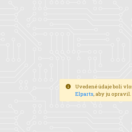
Uvedené údaje boli vlo
Elparts
, aby ju opravi