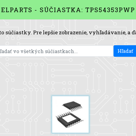
ELPARTS - SÚČIASTKA: TPS54353PWP
to súčiastky. Pre lepšie zobrazenie, vyhľadávanie, a ď
Hľadať