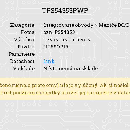
TPS54353PWP
Kategória
Integrované obvody > Meniče DC/D
Popis
ozn. PS54353
Výrobca
Texas Instruments
Puzdro
HTSSOP16
Parametre
Datasheet
Link
V sklade
Nikto nemá na sklade
žené ručne, a preto omyl nie je vylúčený. Ak si našiel
l. Pred použitím súčiastky si over jej parametre v dat