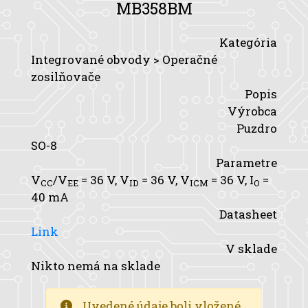
MB358BM
Kategória
Integrované obvody > Operačné
zosilňovače
Popis
Výrobca
Puzdro
SO-8
Parametre
V
/V
= 36 V,
V
= 36 V,
V
= 36 V,
I
=
CC
EE
ID
ICM
O
40 mA
Datasheet
Link
V sklade
Nikto nemá na sklade
Uvedené údaje boli vložené