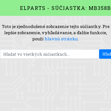
ELPARTS - SÚČIASTKA: MB358
Toto je zjednodušené zobrazenie tejto súčiastky. Pre
lepšie zobrazenie, vyhľadávanie, a ďalšie funkcie,
použi
hlavnú stránku
.
Hľad