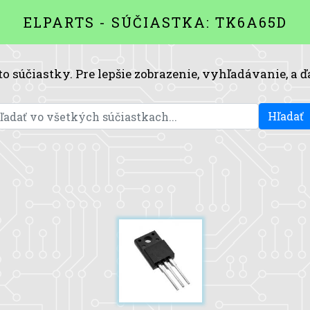
ELPARTS - SÚČIASTKA: TK6A65D
to súčiastky. Pre lepšie zobrazenie, vyhľadávanie, a ď
Hľadať