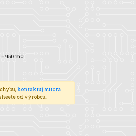
= 950 mΩ
 chybu,
kontaktuj autora
asheete od výrobcu.