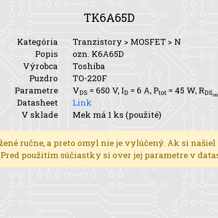
TK6A65D
Kategória
Tranzistory > MOSFET > N
Popis
ozn. K6A65D
Výrobca
Toshiba
Puzdro
TO-220F
Parametre
V
= 650 V,
I
= 6 A,
P
= 45 W,
R
DS
D
tot
DS
on
Datasheet
Link
V sklade
Mek má 1 ks (použité)
žené ručne, a preto omyl nie je vylúčený. Ak si našiel
l. Pred použitím súčiastky si over jej parametre v dat