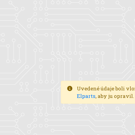
Uvedené údaje boli vlo
Elparts
, aby ju opravi