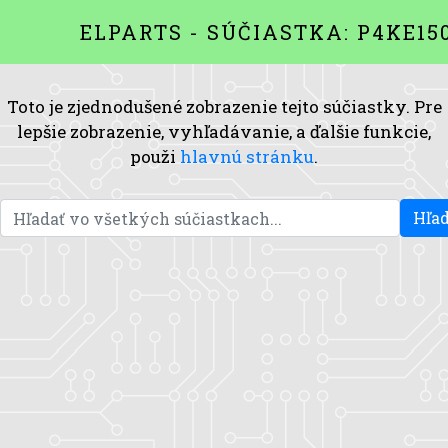
ELPARTS - SÚČIASTKA: P4KE15
Toto je zjednodušené zobrazenie tejto súčiastky. Pre
lepšie zobrazenie, vyhľadávanie, a ďalšie funkcie,
použi
hlavnú stránku
.
Hľad