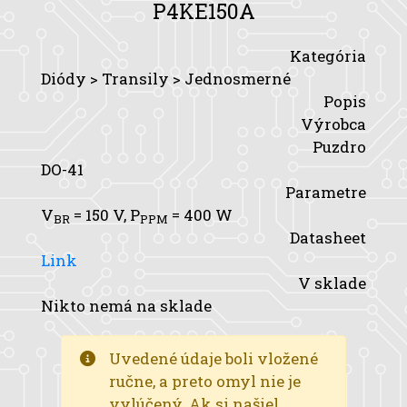
P4KE150A
Kategória
Diódy > Transily > Jednosmerné
Popis
Výrobca
Puzdro
DO-41
Parametre
V
= 150 V,
P
= 400 W
BR
PPM
Datasheet
Link
V sklade
Nikto nemá na sklade
Uvedené údaje boli vložené
ručne, a preto omyl nie je
vylúčený. Ak si našiel