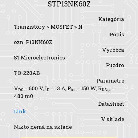
STP13NK60Z
Kategória
Tranzistory > MOSFET > N
Popis
ozn. P13NK60Z
Výrobca
STMicroelectronics
Puzdro
TO-220AB
Parametre
V
= 600 V,
I
= 13 A,
P
= 150 W,
R
=
DS
D
tot
DS
on
480 mΩ
Datasheet
Link
V sklade
Nikto nemá na sklade