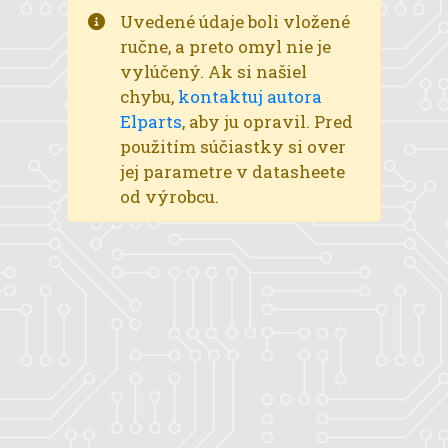
Uvedené údaje boli vložené
ručne, a preto omyl nie je
vylúčený. Ak si našiel
chybu,
kontaktuj autora
Elparts
, aby ju opravil. Pred
použitím súčiastky si over
jej parametre v datasheete
od výrobcu.