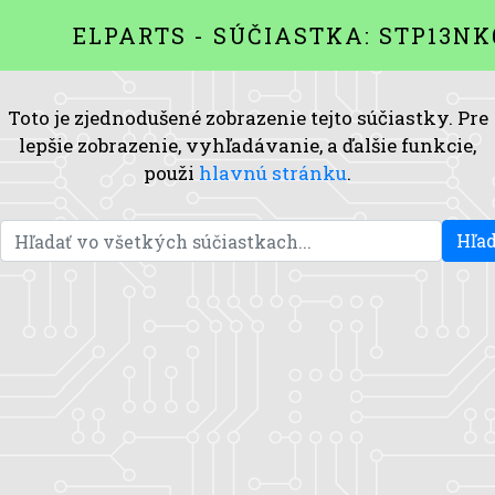
ELPARTS - SÚČIASTKA: STP13NK
Toto je zjednodušené zobrazenie tejto súčiastky. Pre
lepšie zobrazenie, vyhľadávanie, a ďalšie funkcie,
použi
hlavnú stránku
.
Hľad