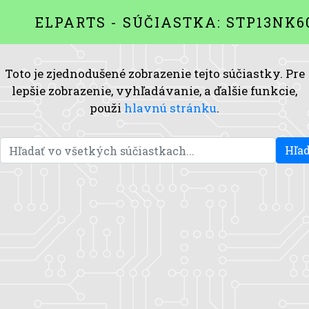
ELPARTS - SÚČIASTKA: STP13NK6
Toto je zjednodušené zobrazenie tejto súčiastky. Pre
lepšie zobrazenie, vyhľadávanie, a ďalšie funkcie,
použi
hlavnú stránku
.
Hľad