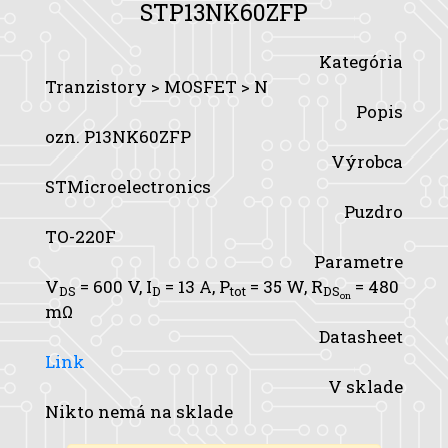
STP13NK60ZFP
Kategória
Tranzistory > MOSFET > N
Popis
ozn. P13NK60ZFP
Výrobca
STMicroelectronics
Puzdro
TO-220F
Parametre
V
= 600 V,
I
= 13 A,
P
= 35 W,
R
= 480
DS
D
tot
DS
on
mΩ
Datasheet
Link
V sklade
Nikto nemá na sklade