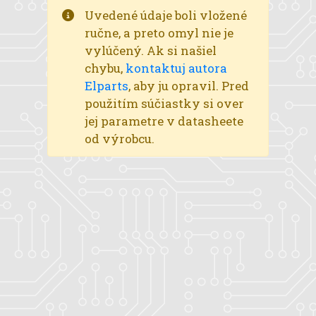
Uvedené údaje boli vložené
ručne, a preto omyl nie je
vylúčený. Ak si našiel
chybu,
kontaktuj autora
Elparts
, aby ju opravil. Pred
použitím súčiastky si over
jej parametre v datasheete
od výrobcu.