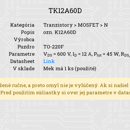
TK12A60D
Kategória
Tranzistory > MOSFET > N
Popis
ozn. K12A60D
Výrobca
Puzdro
TO-220F
Parametre
V
= 600 V,
I
= 12 A,
P
= 45 W,
R
DS
D
tot
DS
Datasheet
Link
V sklade
Mek má 1 ks (použité)
žené ručne, a preto omyl nie je vylúčený. Ak si našiel
l. Pred použitím súčiastky si over jej parametre v dat