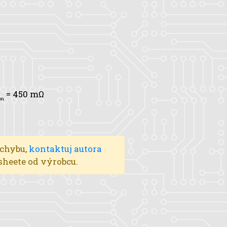
= 450 mΩ
on
 chybu,
kontaktuj autora
asheete od výrobcu.