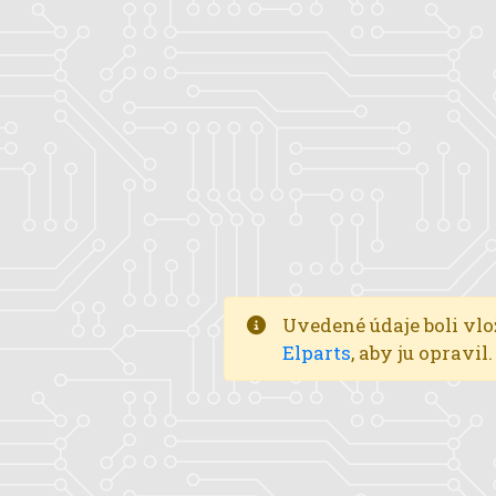
Uvedené údaje boli vlo
Elparts
, aby ju opravi