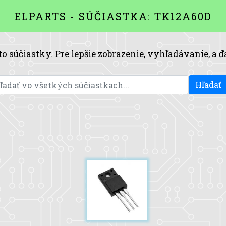
ELPARTS - SÚČIASTKA: TK12A60D
to súčiastky. Pre lepšie zobrazenie, vyhľadávanie, a ď
Hľadať