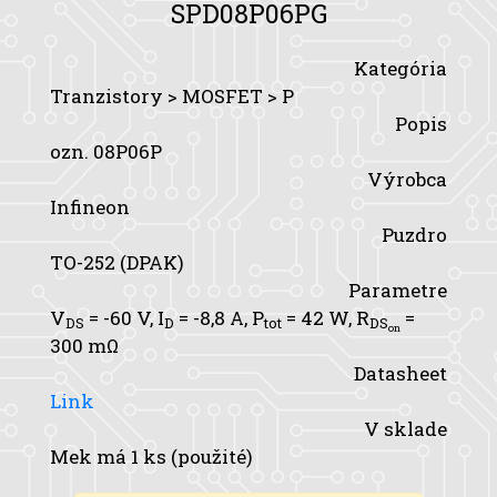
SPD08P06PG
Kategória
Tranzistory > MOSFET > P
Popis
ozn. 08P06P
Výrobca
Infineon
Puzdro
TO-252 (DPAK)
Parametre
V
= -60 V,
I
= -8,8 A,
P
= 42 W,
R
=
DS
D
tot
DS
on
300 mΩ
Datasheet
Link
V sklade
Mek má 1 ks (použité)