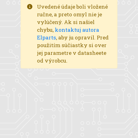
Uvedené údaje boli vložené
ručne, a preto omyl nie je
vylúčený. Ak si našiel
chybu,
kontaktuj autora
Elparts
, aby ju opravil. Pred
použitím súčiastky si over
jej parametre v datasheete
od výrobcu.