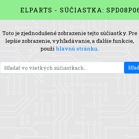
ELPARTS - SÚČIASTKA: SPD08P0
Toto je zjednodušené zobrazenie tejto súčiastky. Pre
lepšie zobrazenie, vyhľadávanie, a ďalšie funkcie,
použi
hlavnú stránku
.
Hľad