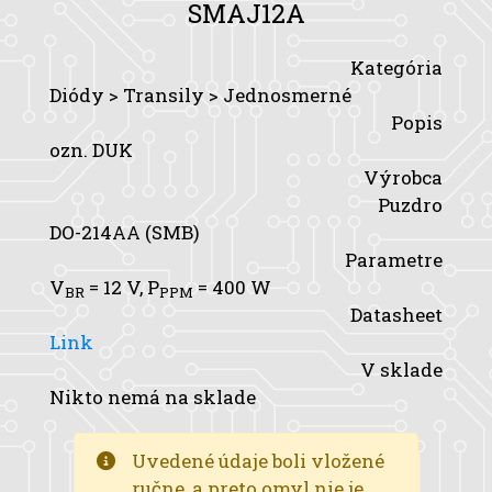
SMAJ12A
Kategória
Diódy > Transily > Jednosmerné
Popis
ozn. DUK
Výrobca
Puzdro
DO-214AA (SMB)
Parametre
V
= 12 V,
P
= 400 W
BR
PPM
Datasheet
Link
V sklade
Nikto nemá na sklade
Uvedené údaje boli vložené
ručne, a preto omyl nie je