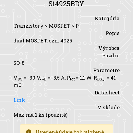
Si4925BDY
Kategória
Tranzistory > MOSFET > P
Popis
dual MOSFET, ozn. 4925
Výrobca
Puzdro
SO-8
Parametre
V
= -30 V,
I
= -5,5 A,
P
= 1,1 W,
R
= 41
DS
D
tot
DS
on
mΩ
Datasheet
Link
V sklade
Mek má 1 ks (použité)
Uvedené údaje boli vložené