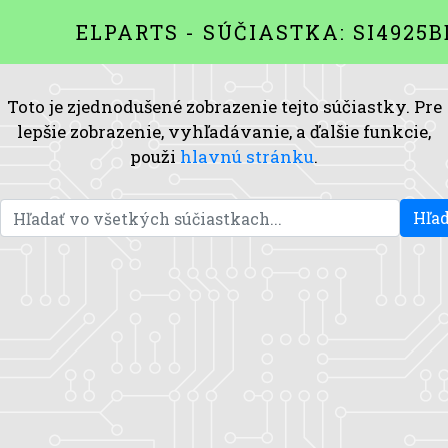
ELPARTS - SÚČIASTKA: SI4925B
Toto je zjednodušené zobrazenie tejto súčiastky. Pre
lepšie zobrazenie, vyhľadávanie, a ďalšie funkcie,
použi
hlavnú stránku
.
Hľad