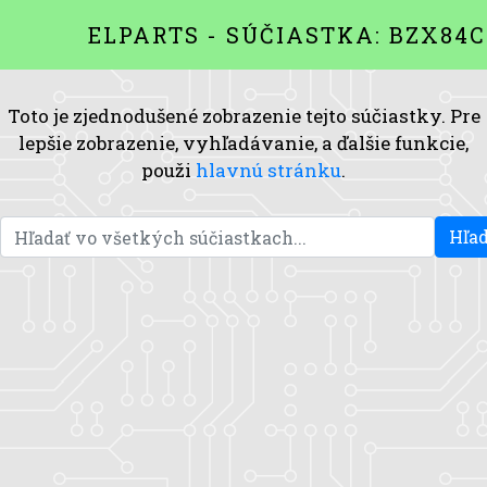
ELPARTS - SÚČIASTKA: BZX84C
Toto je zjednodušené zobrazenie tejto súčiastky. Pre
lepšie zobrazenie, vyhľadávanie, a ďalšie funkcie,
použi
hlavnú stránku
.
Hľad