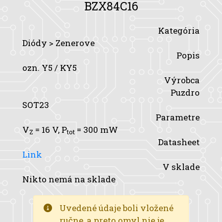
BZX84C16
Kategória
Diódy > Zenerove
Popis
ozn. Y5 / KY5
Výrobca
Puzdro
SOT23
Parametre
V
= 16 V,
P
= 300 mW
Z
tot
Datasheet
Link
V sklade
Nikto nemá na sklade
Uvedené údaje boli vložené
ručne, a preto omyl nie je