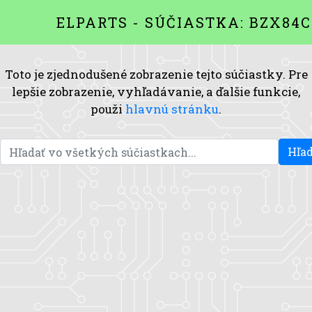
ELPARTS - SÚČIASTKA: BZX84C
Toto je zjednodušené zobrazenie tejto súčiastky. Pre
lepšie zobrazenie, vyhľadávanie, a ďalšie funkcie,
použi
hlavnú stránku
.
Hľad