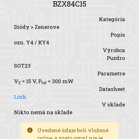
BZX84C15
Kategória
Diódy > Zenerove
Popis
ozn. Y4 / KY4
Výrobca
Puzdro
SOT23
Parametre
V
= 15 V,
P
= 300 mW
Z
tot
Datasheet
Link
V sklade
Nikto nemá na sklade
Uvedené údaje boli vložené
ručne, a preto omyl nie je