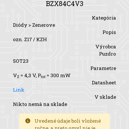
BZX84C4V3
Kategória
Diódy > Zenerove
Popis
ozn. Z17 / KZH
Výrobca
Puzdro
SOT23
Parametre
V
= 4,3 V,
P
= 300 mW
Z
tot
Datasheet
Link
V sklade
Nikto nemá na sklade
Uvedené údaje boli vložené
ručne, a preto omyl nie je