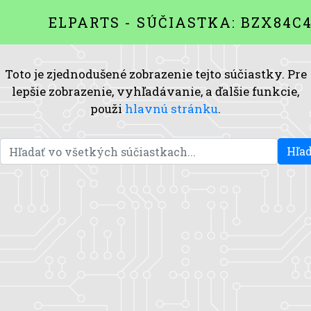
ELPARTS - SÚČIASTKA: BZX84C
Toto je zjednodušené zobrazenie tejto súčiastky. Pre
lepšie zobrazenie, vyhľadávanie, a ďalšie funkcie,
použi
hlavnú stránku
.
Hľad